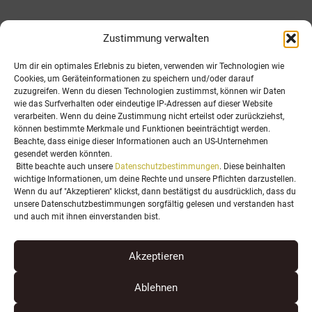
Zustimmung verwalten
Ich habe die
Datenschutzbestimmungen
zur Kenntnis
genommen. Ich stimme zu, dass meine Angaben und Daten zur
Um dir ein optimales Erlebnis zu bieten, verwenden wir Technologien wie
Beantwortung meiner Anfrage elektronisch erhoben und
Cookies, um Geräteinformationen zu speichern und/oder darauf
gespeichert werden.
zuzugreifen. Wenn du diesen Technologien zustimmst, können wir Daten
wie das Surfverhalten oder eindeutige IP-Adressen auf dieser Website
verarbeiten. Wenn du deine Zustimmung nicht erteilst oder zurückziehst,
können bestimmte Merkmale und Funktionen beeinträchtigt werden.
Anfrage senden
Beachte, dass einige dieser Informationen auch an US-Unternehmen
gesendet werden könnten.
Alternative:
Bitte beachte auch unsere
Datenschutzbestimmungen
. Diese beinhalten
wichtige Informationen, um deine Rechte und unsere Pflichten darzustellen.
Wenn du auf "Akzeptieren" klickst, dann bestätigst du ausdrücklich, dass du
unsere Datenschutzbestimmungen sorgfältig gelesen und verstanden hast
und auch mit ihnen einverstanden bist.
Symbol im Header:
Icon von
Icons8
Impressum
|
Datenschutz
Akzeptieren
Ablehnen